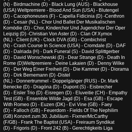
(N) - Birdmachine (D) - Black Lung (AUS) - Blackhouse
(USA) Weltpremiere - Blood And Sun (USA) - Blutengel
(D) - Cacophoneuses (F) - Capella Fidicinia (D) -Centhron
(D) - Cesair (NL) - Chor Und Ballet Der Musikalischen
Komödie (D) - Chor, Kinderchor Und Jugendchor Der Oper
Leipzig (D) -Christian Von Aster (D) - Clan Of Xymox
(NL) - Client (UK) - Clock DVA (GB) - Combichrist
(N) - Crash Course In Science (USA) - Cromdale (D) - DAF
(D) - Dalriada (H) - Dark Funeral (S) - David Splittgerber
(D) - David Wonschewski (D) - Dear Strange (D) - Death In
Rome (D)Weltpremiere - Deine Lakaien (D) - Denny Wilke
(D) - Der Weg Einer Freiheit (D) - Die Kammer (D) - Diorama
(D) - Dirk Bernemann (D) -Distel
(NL) - Donnertrummel - Doppelgänger (RUS) - Dr. Mark
Benecke (D) - Dragóna (D) - Dupont (S) - Eisbrecher
(D) - Eisler Trio (D) -Eisregen (D) - Eluveitie (CH) - Empathy
Test (GB) - Ensemble Wilde Jagd (D) - Esa (GB) - Escape
With Romeo (D) - Euzen (DK) - Evi Vine (GB) - Faey
(D) - Falloch (GB) - Feuerdorn - Fields Of The Nephilim
(GB) Konzert zum 30. Jubiläum - Fixmer/McCarthy
(F/GB) - Frank The Baptist (USA) - Freiraum Syndikat
(D) - Frigoris (D) - Front 242 (B) - Gerechtigkeits Liga