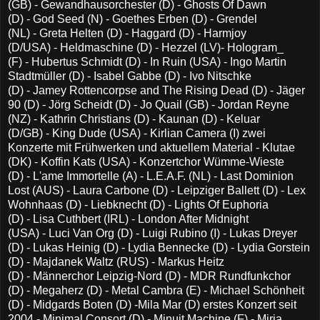
(GB) - Gewandhausorchester (D) - Ghosts Of Dawn
(D) - God Seed (N) - Goethes Erben (D) - Grendel
(NL) - Greta Helten (D) - Haggard (D) - Harmjoy
(D/USA) - Heldmaschine (D) - Hezzel (LV)- Hologram_
(F) - Hubertus Schmidt (D) - In Ruin (USA) - Ingo Martin
Stadtmüller (D) - Isabel Gabbe (D) - Ivo Nitschke
(D) - Jamey Rottencorpse and The Rising Dead (D) - Jäger
90 (D) - Jörg Scheidt (D) - Jo Quail (GB) - Jordan Reyne
(NZ) - Kathrin Christians (D) - Kaunan (D) - Keluar
(D/GB) - King Dude (USA) - Kirlian Camera (I) zwei
Konzerte mit Frühwerken und aktuellem Material - Klutae
(DK) - Koffin Kats (USA) - Konzertchor Wümme-Wieste
(D) - L'ame Immortelle (A) - L.E.A.F. (NL) - Last Dominion
Lost (AUS) - Laura Carbone (D) - Leipziger Ballett (D) - Lex
Wohnhaas (D) - Liebknecht (D) - Lights Of Euphoria
(D) - Lisa Cuthbert (IRL) - London After Midnight
(USA) - Luci Van Org (D) - Luigi Rubino (I) - Lukas Dreyer
(D) - Lukas Heinig (D) - Lydia Bennecke (D) - Lydia Gorstein
(D) - Majdanek Waltz (RUS) - Markus Heitz
(D) - Männerchor Leipzig-Nord (D) - MDR Rundfunkchor
(D) - Megaherz (D) - Metal Cambra (E) - Michael Schönheit
(D) - Midgards Boten (D) -Mila Mar (D) erstes Konzert seit
2004 - Minimal Consort (D) - Minuit Machine (F) - Mirja