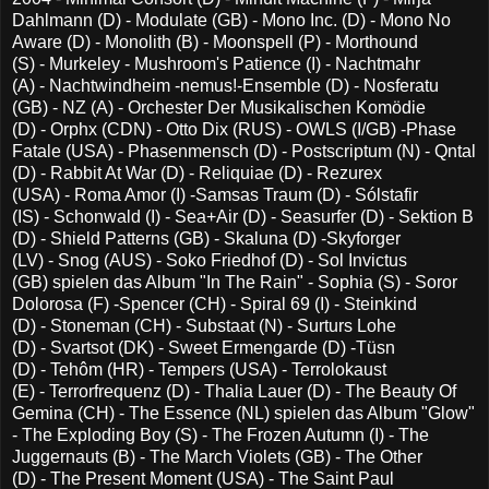
Dahlmann (D) - Modulate (GB) - Mono Inc. (D) - Mono No
Aware (D) - Monolith (B) - Moonspell (P) - Morthound
(S) - Murkeley - Mushroom's Patience (I) - Nachtmahr
(A) - Nachtwindheim -nemus!-Ensemble (D) - Nosferatu
(GB) - NZ (A) - Orchester Der Musikalischen Komödie
(D) - Orphx (CDN) - Otto Dix (RUS) - OWLS (I/GB) -Phase
Fatale (USA) - Phasenmensch (D) - Postscriptum (N) - Qntal
(D) - Rabbit At War (D) - Reliquiae (D) - Rezurex
(USA) - Roma Amor (I) -Samsas Traum (D) - Sólstafir
(IS) - Schonwald (I) - Sea+Air (D) - Seasurfer (D) - Sektion B
(D) - Shield Patterns (GB) - Skaluna (D) -Skyforger
(LV) - Snog (AUS) - Soko Friedhof (D) - Sol Invictus
(GB) spielen das Album "In The Rain" - Sophia (S) - Soror
Dolorosa (F) -Spencer (CH) - Spiral 69 (I) - Steinkind
(D) - Stoneman (CH) - Substaat (N) - Surturs Lohe
(D) - Svartsot (DK) - Sweet Ermengarde (D) -Tüsn
(D) - Tehôm (HR) - Tempers (USA) - Terrolokaust
(E) - Terrorfrequenz (D) - Thalia Lauer (D) - The Beauty Of
Gemina (CH) - The Essence (NL) spielen das Album "Glow"
- The Exploding Boy (S) - The Frozen Autumn (I) - The
Juggernauts (B) - The March Violets (GB) - The Other
(D) - The Present Moment (USA) - The Saint Paul