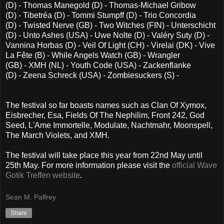
(D) - Thomas Manegold (D) - Thomas-Michael Gribow
(D) - Tibetréa (D) - Tommi Stumpff (D) - Trio Concordia
(D) - Twisted Nerve (GB) - Two Witches (FIN) - Unterschicht
(D) - Unto Ashes (USA) - Uwe Nolte (D) - Valéry Suty (D) -
Vannina Horbas (D) - Veil Of Light (CH) - Virelai (DK) - Vive
La Fête (B) - While Angels Watch (GB) - Wrangler
(GB) - XMH (NL) - Youth Code (USA) - Zackenflanke
(D) - Zeena Schreck (USA) - Zombiesuckers (S) -
The festival so far boasts names such as Clan Of Xymox,
Eisbrecher, Esa, Fields Of The Nephilim, Front 242, God
Seed, L'Ame Immortelle, Modulate, Nachtmahr, Moonspell,
The March Violets, and XMH.
The festival will take place this year from 22nd May until
25th May. For more information please visit the
official Wave
Gotik Treffen website
.
Sean M. Palfrey
Share